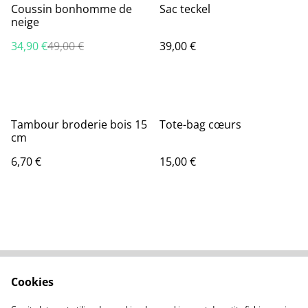
%
Coussin bonhomme de
Sac teckel
neige
34,90 €
49,00 €
39,00 €
Tambour broderie bois 15
Tote-bag cœurs
cm
6,70 €
15,00 €
Cookies
Nous contacter
Conditions générales
Politique de
À propos des cookies