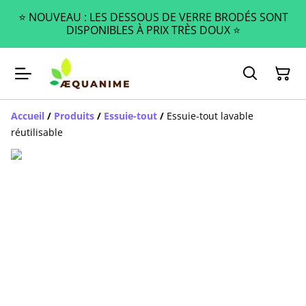
⭐️ NOUVEAU : LES DESSOUS DE VERRE BRODÉS SONT
DISPONIBLES À PRIX TRÈS DOUX ⭐️
Accueil
/
Produits
/
Essuie-tout
/
Essuie-tout lavable
réutilisable