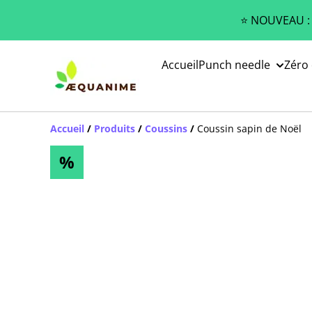
⭐️ NOUVEAU :
Accueil
Punch needle
Zéro
Accueil
/
Produits
/
Coussins
/
Coussin sapin de Noël
%