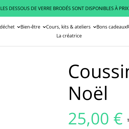
 LES DESSOUS DE VERRE BRODÉS SONT DISPONIBLES À PRIX
 déchet
Bien-être
Cours, kits & ateliers
Bons cadeaux
R
La créatrice
Coussi
Noël
25,00 €