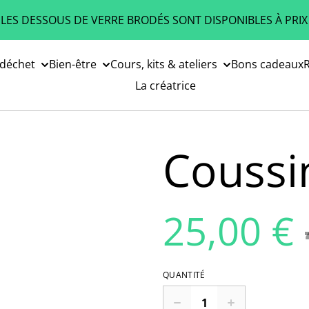
 LES DESSOUS DE VERRE BRODÉS SONT DISPONIBLES À PRIX
 déchet
Bien-être
Cours, kits & ateliers
Bons cadeaux
R
La créatrice
Coussi
25,00 €
QUANTITÉ