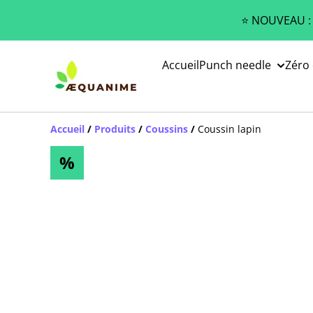
⭐️ NOUVEAU :
Accueil
Punch needle
Zéro
Accueil
/
Produits
/
Coussins
/
Coussin lapin
%