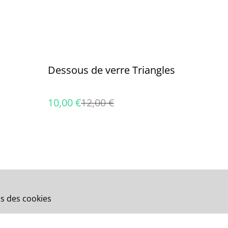
%
Dessous de verre Triangles
10,00 €
12,00 €
s des cookies