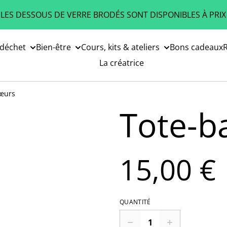
 LES DESSOUS DE VERRE BRODÉS SONT DISPONIBLES À PRIX
 déchet
Bien-être
Cours, kits & ateliers
Bons cadeaux
R
La créatrice
œurs
Tote-b
15,00 €
QUANTITÉ