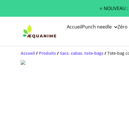
⭐️ NOUVEAU :
Accueil
Punch needle
Zéro
Accueil
/
Produits
/
Sacs, cabas, tote-bags
/
Tote-bag c