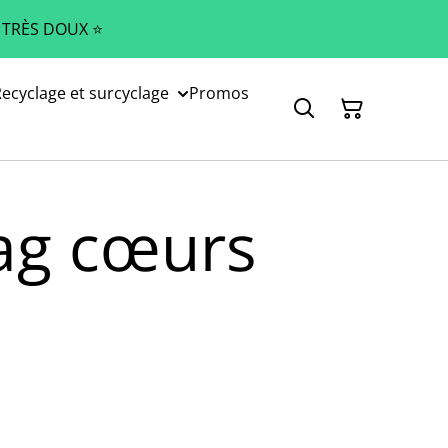
 TRÈS DOUX ⭐️
ecyclage et surcyclage
Promos
ag cœurs