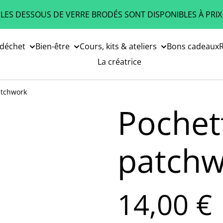
 LES DESSOUS DE VERRE BRODÉS SONT DISPONIBLES À PRIX
 déchet
Bien-être
Cours, kits & ateliers
Bons cadeaux
R
La créatrice
atchwork
Pochet
patchw
14,00 €