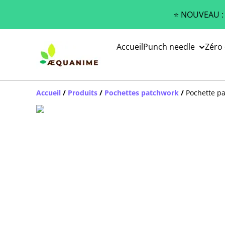
⭐️ NOUVEAU :
Accueil
Punch needle
Zéro
Accueil
/
Produits
/
Pochettes patchwork
/
Pochette p