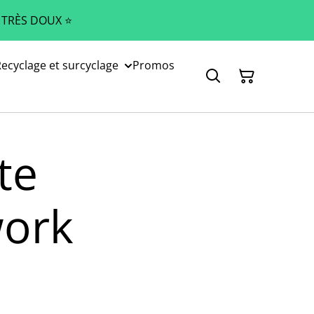
 TRÈS DOUX ⭐️
ecyclage et surcyclage
Promos
te
ork