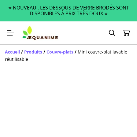
⭐️ NOUVEAU : LES DESSOUS DE VERRE BRODÉS SONT
DISPONIBLES À PRIX TRÈS DOUX ⭐️
Accueil
/
Produits
/
Couvre-plats
/
Mini couvre-plat lavable
réutilisable