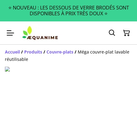
⭐️ NOUVEAU : LES DESSOUS DE VERRE BRODÉS SONT
DISPONIBLES À PRIX TRÈS DOUX ⭐️
Accueil
/
Produits
/
Couvre-plats
/
Méga couvre-plat lavable
réutilisable