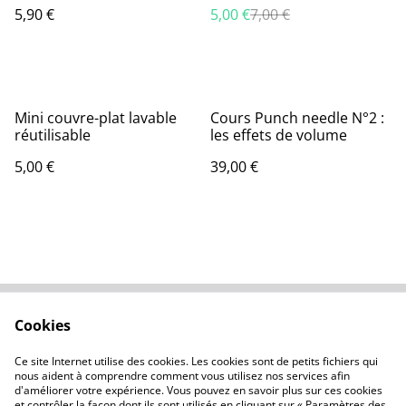
5,90 €
5,00 €
7,00 €
Mini couvre-plat lavable
Cours Punch needle N°2 :
réutilisable
les effets de volume
5,00 €
39,00 €
Cookies
Nous contacter
Conditions générales
Politique de
À propos des cookies
Ce site Internet utilise des cookies. Les cookies sont de petits fichiers qui
confidentialité
nous aident à comprendre comment vous utilisez nos services afin
d'améliorer votre expérience. Vous pouvez en savoir plus sur ces cookies
et contrôler la façon dont ils sont utilisés en cliquant sur « Paramètres des