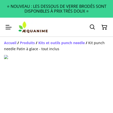
⭐️ NOUVEAU : LES DESSOUS DE VERRE BRODÉS SONT
DISPONIBLES À PRIX TRÈS DOUX ⭐️
Accueil
/
Produits
/
Kits et outils punch needle
/
Kit punch
needle Patin à glace - tout inclus