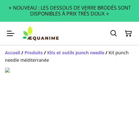
⭐️ NOUVEAU : LES DESSOUS DE VERRE BRODÉS SONT
DISPONIBLES À PRIX TRÈS DOUX ⭐️
Accueil
/
Produits
/
Kits et outils punch needle
/
Kit punch
needle méditerranée