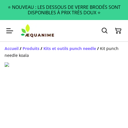
⭐️ NOUVEAU : LES DESSOUS DE VERRE BRODÉS SONT
DISPONIBLES À PRIX TRÈS DOUX ⭐️
Accueil
/
Produits
/
Kits et outils punch needle
/
Kit punch
needle koala