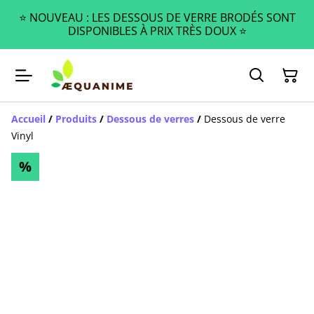
⭐️ NOUVEAU : LES DESSOUS DE VERRE BRODÉS SONT
DISPONIBLES À PRIX TRÈS DOUX ⭐️
Accueil
/
Produits
/
Dessous de verres
/
Dessous de verre
Vinyl
%