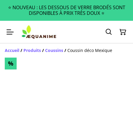
⭐️ NOUVEAU : LES DESSOUS DE VERRE BRODÉS SONT
DISPONIBLES À PRIX TRÈS DOUX ⭐️
Accueil
/
Produits
/
Coussins
/
Coussin déco Mexique
%