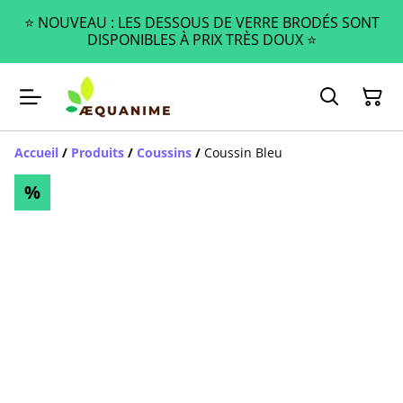
⭐️ NOUVEAU : LES DESSOUS DE VERRE BRODÉS SONT
DISPONIBLES À PRIX TRÈS DOUX ⭐️
Accueil
/
Produits
/
Coussins
/
Coussin Bleu
%