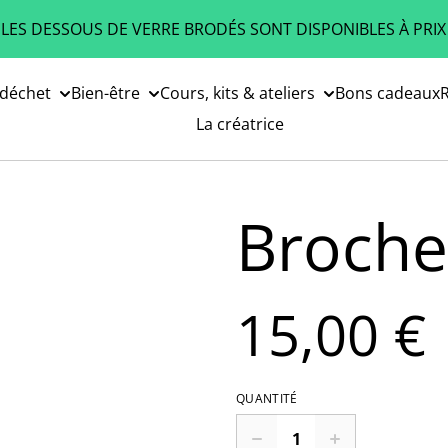
 LES DESSOUS DE VERRE BRODÉS SONT DISPONIBLES À PRIX
 déchet
Bien-être
Cours, kits & ateliers
Bons cadeaux
R
La créatrice
Broche
15,00 €
QUANTITÉ