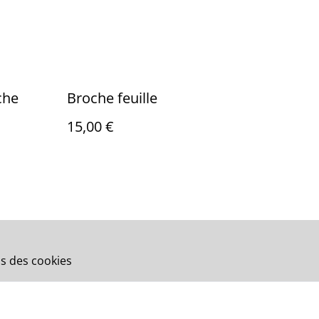
che
Broche feuille
15,00 €
s des cookies