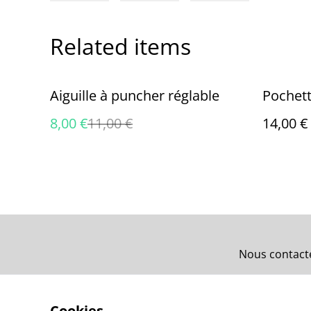
Related items
%
Aiguille à puncher réglable
Pochet
8,00 €
11,00 €
14,00 €
Nous contact
Cookies