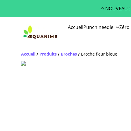
⭐️ NOUVEAU :
Accueil
Punch needle
Zéro
Accueil
/
Produits
/
Broches
/
Broche fleur bleue