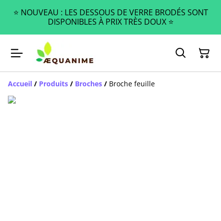
⭐️ NOUVEAU : LES DESSOUS DE VERRE BRODÉS SONT
DISPONIBLES À PRIX TRÈS DOUX ⭐️
Accueil
/
Produits
/
Broches
/
Broche feuille