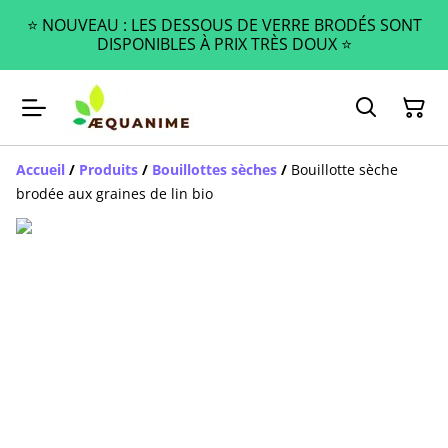
⭐️ NOUVEAU : LES DESSOUS DE VERRE BRODÉS SONT
DISPONIBLES À PRIX TRÈS DOUX ⭐️
Accueil
/
Produits
/
Bouillottes sèches
/
Bouillotte sèche
brodée aux graines de lin bio